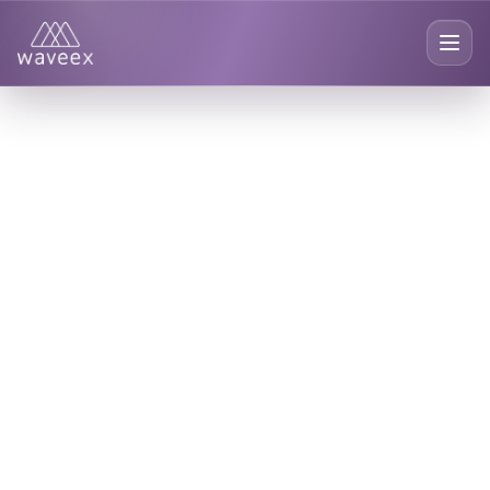
G
emeinden